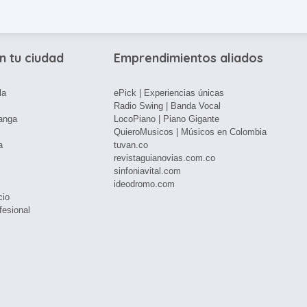
n tu ciudad
Emprendimientos aliados
la
ePick | Experiencias únicas
Radio Swing | Banda Vocal
anga
LocoPiano | Piano Gigante
QuieroMusicos | Músicos en Colombia
a
tuvan.co
revistaguianovias.com.co
sinfoniavital.com
ideodromo.com
cio
fesional