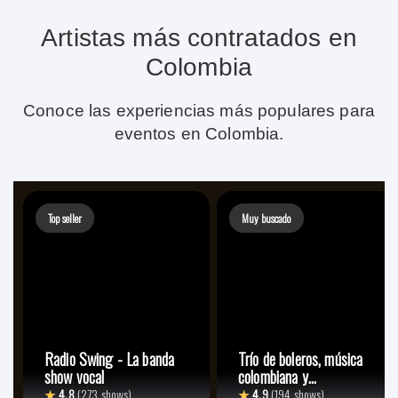
Artistas más contratados en
Colombia
Conoce las experiencias más populares para
eventos en Colombia.
Top seller
Muy buscado
Radio Swing - La banda
Trío de boleros, música
show vocal
colombiana y
lationamericana
★
4.8
(273 shows)
★
4.9
(194 shows)