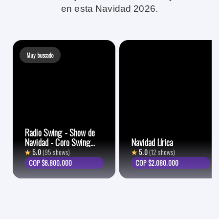
en esta Navidad 2026.
Muy buscado
Radio Swing - Show de
Navidad - Coro Swing
Navidad Lírica
Choir
★
5.0
(95 shows)
★
5.0
(12 shows)
COP $6.800.000
COP $2.080.000