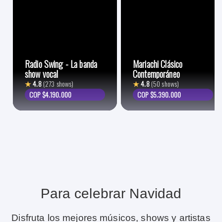
Radio Swing - La banda
Mariachi Clásico
show vocal
Contemporáneo
★
4.8
(273 shows)
★
4.8
(50 shows)
COP $4.190.000
COP $5.390.000
Para celebrar Navidad
Disfruta los mejores músicos, shows y artistas