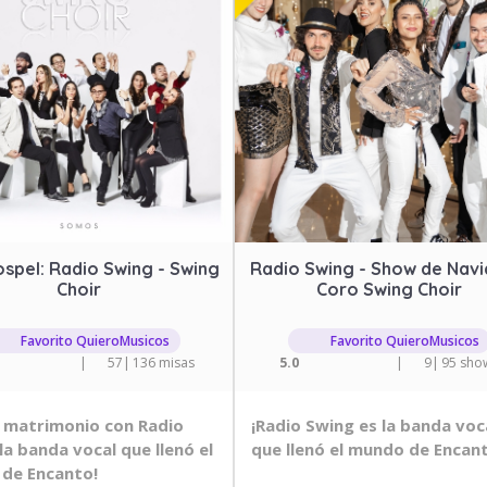
spel: Radio Swing - Swing
Radio Swing - Show de Navi
Choir
Coro Swing Choir
Favorito QuieroMusicos
Favorito QuieroMusicos
|
57
|
136 misas
5.0
|
9
|
95 sho
u matrimonio con Radio
¡Radio Swing es la banda voc
la banda vocal que llenó el
que llenó el mundo de Encan
de Encanto!