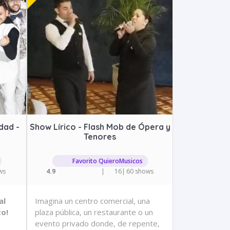
dad -
Show Lírico - Flash Mob de Ópera y
Tenores
Favorito QuieroMusicos
ws
4.9
|
16
|
60 shows
al
Imagina un centro comercial, una
to!
plaza pública, un restaurante o un
evento privado donde, de repente,