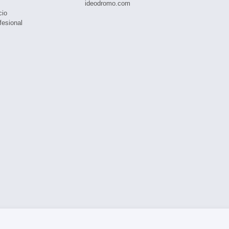
ideodromo.com
cio
fesional