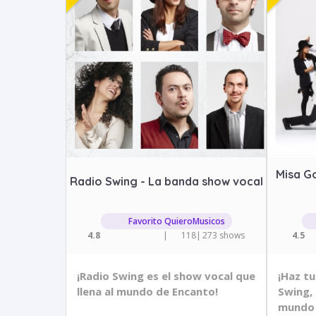
Misa Go
Radio Swing - La banda show vocal
Favorito QuieroMusicos
4.8
|
118
|
273 shows
4.5
¡Radio Swing es el show vocal que
¡Haz t
llena al mundo de Encanto!
Swing, 
mundo 