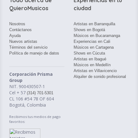
Todo acerca de
Experiencias en tu
QuieroMusicos
ciudad
Nosotros
Artistas en Barranquilla
Contáctanos
Shows en Bogotá
Ayuda
Músicos en Bucaramanga
Nuevos artistas
Experiencias en Cali
Términos del servicio
Músicos en Cartagena
Política de manejo de datos
Shows en Cúcuta
Artistas en Ibagué
Músicos en Medellín
Artistas en Villavicencio
Corporación Prisma
Alquiler de sonido profesional
Group
NIT. 900430507-1
Cel + 57
(314) 701-5301
CL 106 #54 78 OF 604
Bogotá, Colombia
Recibimos tus medios de pago
favoritos: