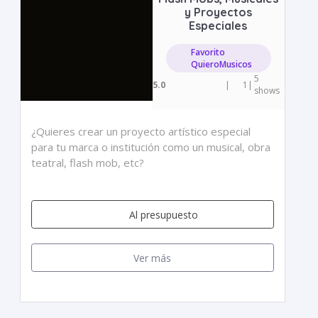
y Proyectos
Especiales
Favorito
QuieroMusicos
5
5.0
|
1
|
shows
¿Quieres crear un proyecto artístico especial
para tu marca o institución como un musical, obra
teatral, flash mob, etc?
Al presupuesto
Ver más