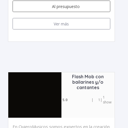
Al presupuesto
Ver más
Flash Mob con
bailarines y/o
cantantes
1
5.0
|
1
|
show
En QuieroMusicos somos expertos en la creación