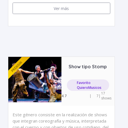
Ver más
Show tipo Stomp
Favorito
QuieroMusicos
17
4.7
|
7
|
shows
Este género consiste en la realización de shows
que integran coreografía y música, interpretada
con el cuerpo y con objetos de uso cotidiano, del