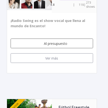
273
4.8
|
118
|
shows
¡Radio Swing es el show vocal que llena al
mundo de Encanto!
Al presupuesto
Ver más
Fútbol Freestyle