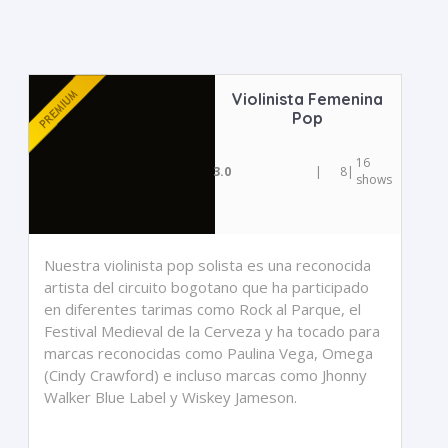
Violinista Femenina
Pop
16
3.0
|
8
|
shows
Nuestra violinista pop solista es una reconocida
artista del circuito bogotano que ha participado
en diferentes tarimas como Rock al Parque, el
Festival Medieval de la Cerveza y ha tocado para
marcas reconocidas como Paulina Vega, Omega
(Cindy Crawford) e incluso marcas como Jhonny
Walker Blue Label y Wiskey Jameson.