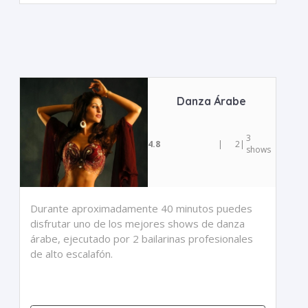
Danza Árabe
3
4.8
|
2
|
shows
Durante aproximadamente 40 minutos puedes
disfrutar uno de los mejores shows de danza
árabe, ejecutado por 2 bailarinas profesionales
de alto escalafón.