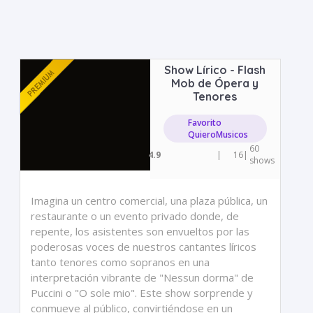
Show Lírico - Flash
Mob de Ópera y
Tenores
Favorito
QuieroMusicos
60
4.9
|
16
|
shows
Imagina un centro comercial, una plaza pública, un
restaurante o un evento privado donde, de
repente, los asistentes son envueltos por las
poderosas voces de nuestros cantantes líricos
tanto tenores como sopranos en una
interpretación vibrante de "Nessun dorma" de
Puccini o "O sole mio". Este show sorprende y
conmueve al público, convirtiéndose en un