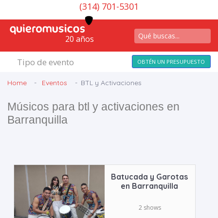
(314) 701-5301
20 años
Tipo de evento
OBTÉN UN PRESUPUESTO
Home
Eventos
BTL y Activaciones
Músicos para btl y activaciones en
Barranquilla
Batucada y Garotas
en Barranquilla
2 shows