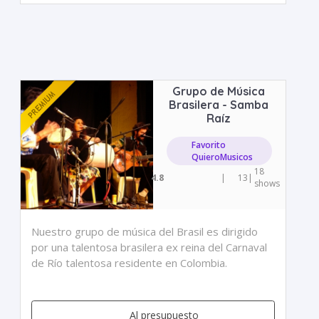
Grupo de Música
Brasilera - Samba
Raíz
Favorito
QuieroMusicos
18
4.8
|
13
|
shows
Nuestro grupo de música del Brasil es dirigido
por una talentosa brasilera ex reina del Carnaval
de Río talentosa residente en Colombia.
Al presupuesto