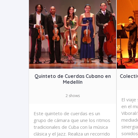
Quinteto de Cuerdas Cubano en
Colecti
Medellín
2 shows
El viaje
en el m
Viboral
Este quinteto de cuerdas es un
mediado
grupo de cámara que une los ritmos
sinergi
tradicionales de Cuba con la música
sonidos
clásica y el Jazz. Realiza un recorrido