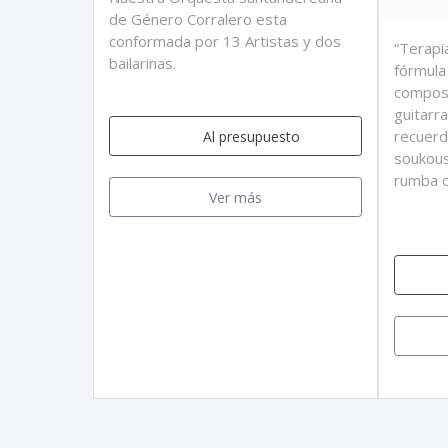
de Género Corralero esta
conformada por 13 Artistas y dos
“Terapi
bailarinas.
fórmula
composi
guitarr
recuerd
Al presupuesto
soukous
rumba c
Ver más