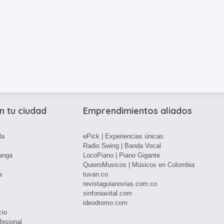
n tu ciudad
Emprendimientos aliados
la
ePick | Experiencias únicas
Radio Swing | Banda Vocal
anga
LocoPiano | Piano Gigante
QuieroMusicos | Músicos en Colombia
a
tuvan.co
revistaguianovias.com.co
sinfoniavital.com
ideodromo.com
cio
fesional