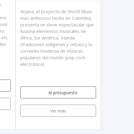
y
Anjana, el proyecto de World Music
como
más ambicioso hecho en Colombia,
José
presenta un show espectacular que
eo
fusiona elementos musicales de
 etc.
África, Sur América, Irlanda
das
(tradiciones indígenas y celtas) y la
corriente moderna de músicas
populares del mundo (pop-rock-
electrónica).
Al presupuesto
Ver más