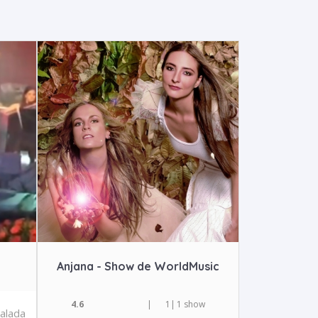
Anjana - Show de WorldMusic
4.6
|
1
|
1 show
balada