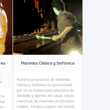
res
Marimba Clásica y Sinfónica
Nuestra propuesta de Marimba
ws
Clásica y Sinfónica es presentada
por un un músico percusionista de
Medellín y alumno de varias clases
tra
maestras de marimba en Estados
 las
Unidos, Europa y Japón. Ha tocado
ión