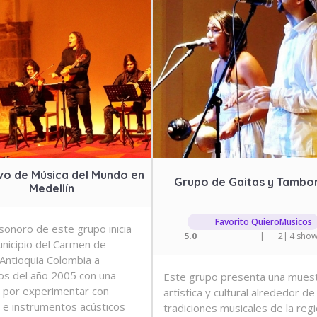
vo de Música del Mundo en
Grupo de Gaitas y Tambo
Medellín
Favorito QuieroMusicos
 sonoro de este grupo inicia
5.0
|
2
|
4 sho
unicipio del Carmen de
/Antioquia Colombia a
s del año 2005 con una
Este grupo presenta una mues
a por experimentar con
artística y cultural alrededor de
 e instrumentos acústicos
tradiciones musicales de la reg