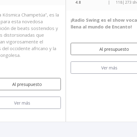
4.8
|
118
|
273 s
a Kósmica Champetúa”, es la
¡Radio Swing es el show voca
 para esta novedosa
llena al mundo de Encanto!
ción de beats sostenidos y
as distorsionadas que
an vigorosamente el
 del occidente africano y la
Al presupuesto
ongolesa.
Ver más
Al presupuesto
Ver más