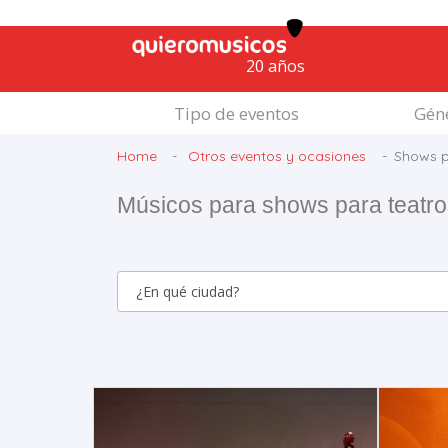
20 años
Tipo de eventos
Géne
Home
Otros eventos y ocasiones
Shows pa
Músicos para shows para teatros