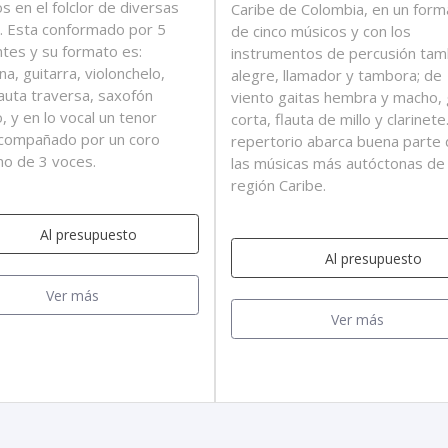
os en el folclor de diversas
Caribe de Colombia, en un form
s. Esta conformado por 5
de cinco músicos y con los
ntes y su formato es:
instrumentos de percusión ta
a, guitarra, violonchelo,
alegre, llamador y tambora; de
flauta traversa, saxofón
viento gaitas hembra y macho, 
, y en lo vocal un tenor
corta, flauta de millo y clarinete
acompañado por un coro
repertorio abarca buena parte
no de 3 voces.
las músicas más autóctonas de 
región Caribe.
Al presupuesto
Al presupuesto
Ver más
Ver más