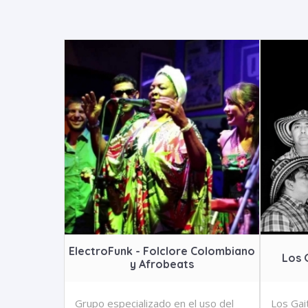
ElectroFunk - Folclore Colombiano
Los 
y Afrobeats
Grupo especializado en el uso del
Los Gai