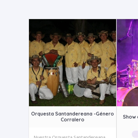
Orquesta Santandereana -Género
Show 
Corralero
Nuestra Orquesta Santandereana