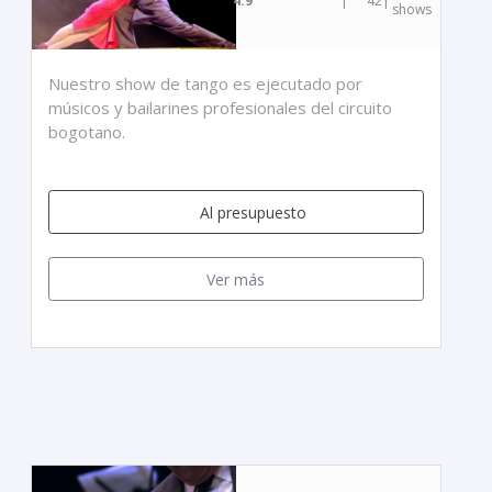
4.9
|
42
|
shows
Nuestro show de tango es ejecutado por
músicos y bailarines profesionales del circuito
bogotano.
Al presupuesto
Ver más