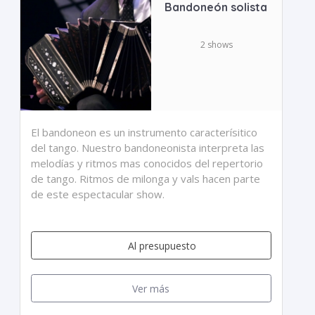
Bandoneón solista
2 shows
El bandoneon es un instrumento caracterísitico
del tango. Nuestro bandoneonista interpreta las
melodías y ritmos mas conocidos del repertorio
de tango. Ritmos de milonga y vals hacen parte
de este espectacular show.
Al presupuesto
Ver más