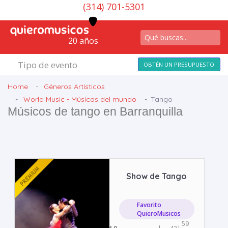
(314) 701-5301
20 años
Tipo de evento
OBTÉN UN PRESUPUESTO
Home
Géneros Artísticos
World Music - Músicas del mundo
Tango
Músicos de tango en Barranquilla
Show de Tango
Favorito
QuieroMusicos
59