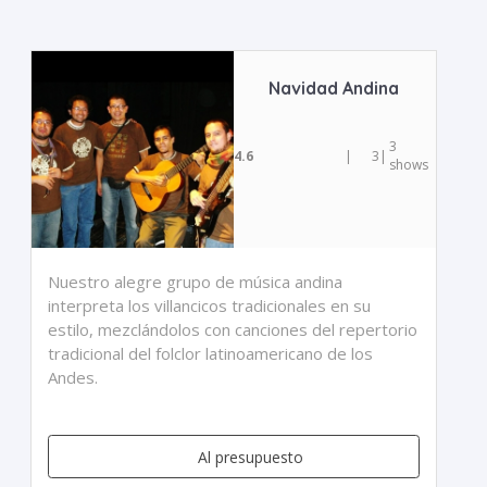
Navidad Andina
3
4.6
|
3
|
shows
Nuestro alegre grupo de música andina
interpreta los villancicos tradicionales en su
estilo, mezclándolos con canciones del repertorio
tradicional del folclor latinoamericano de los
Andes.
Al presupuesto