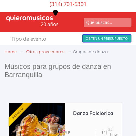
(314) 701-5301
20 años
Tipo de evento
OBTÉN UN PRESUPUESTO
Home
Otros proveedores
Grupos de danza
Músicos para grupos de danza en
Barranquilla
Danza Folclórica
22
4.9
|
14
|
shows