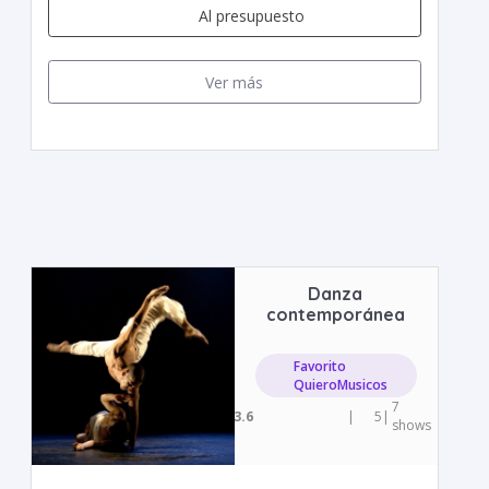
Al presupuesto
Ver más
Danza
contemporánea
Favorito
QuieroMusicos
7
3.6
|
5
|
shows