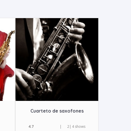
Cuarteto de saxofones
4.7
|
2
|
4 shows