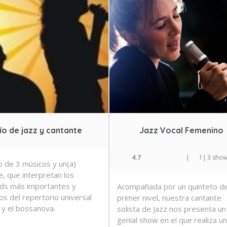
ío de jazz y cantante
Jazz Vocal Femenino
4.7
|
1
|
3 sho
 de 3 músicos y un(a)
e, que interpretan los
ds más importantes y
Acompañada por un quinteto d
os del repertorio universal
primer nivel, nuestra cantante
z y el bossanova.
solista de Jazz nos presenta un
genial show en el que realiza u