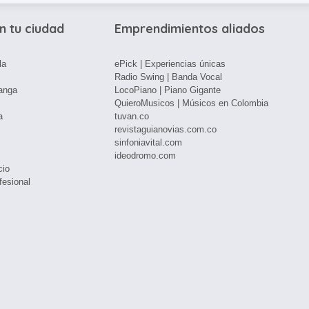
n tu ciudad
Emprendimientos aliados
la
ePick | Experiencias únicas
Radio Swing | Banda Vocal
anga
LocoPiano | Piano Gigante
QuieroMusicos | Músicos en Colombia
a
tuvan.co
revistaguianovias.com.co
sinfoniavital.com
ideodromo.com
cio
fesional