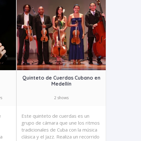
Quinteto de Cuerdas Cubano en
Medellín
ws
2 shows
e
Este quinteto de cuerdas es un
grupo de cámara que une los ritmos
tradicionales de Cuba con la música
na
clásica y el Jazz. Realiza un recorrido