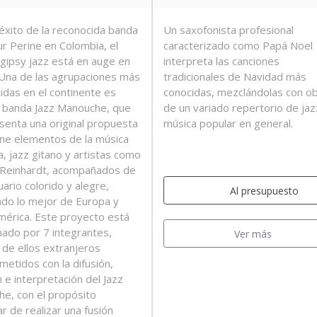
 éxito de la reconocida banda
Un saxofonista profesional
r Perine en Colombia, el
caracterizado como Papá Noel
gipsy jazz está en auge en
interpreta las canciones
. Una de las agrupaciones más
tradicionales de Navidad más
idas en el continente es
conocidas, mezclándolas con o
 banda Jazz Manouche, que
de un variado repertorio de jaz
senta una original propuesta
música popular en general.
ne elementos de la música
a, jazz gitano y artistas como
Reinhardt, acompañados de
ario colorido y alegre,
Al presupuesto
do lo mejor de Europa y
mérica. Este proyecto está
ado por 7 integrantes,
Ver más
 de ellos extranjeros
etidos con la difusión,
 e interpretación del Jazz
e, con el propósito
ar de realizar una fusión