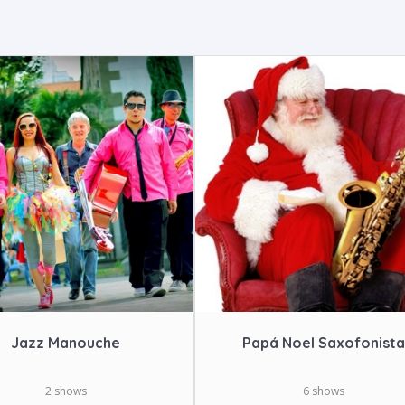
Jazz Manouche
Papá Noel Saxofonista
2 shows
6 shows