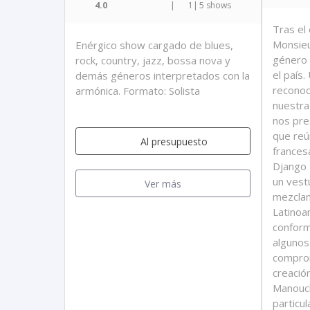
4.0
|
1
|
5 shows
Tras el
Monsieu
Enérgico show cargado de blues,
género 
rock, country, jazz, bossa nova y
el país
demás géneros interpretados con la
reconoc
armónica. Formato: Solista
nuestra
nos pre
que reú
Al presupuesto
frances
Django 
un vestu
Ver más
mezclan
Latinoa
conform
algunos
comprom
creación
Manouch
particul