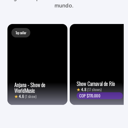
mundo.
Top seller
Show Carnaval de Río
Anjana - Show de
★
4.8
(17 shows)
WorldMusic
COP $770.000
★
4.6
(1 show)