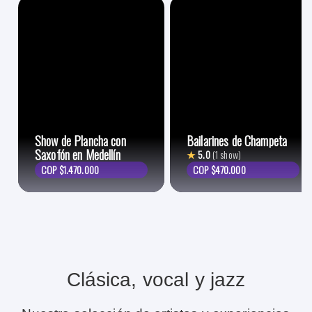
Show de Plancha con
Bailarines de Champeta
Saxofón en Medellín
★
5.0
(1 show)
COP $1.470.000
COP $470.000
Clásica, vocal y jazz