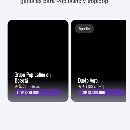
geniales para Pop latino y tropipop.
Top seller
Grupo Pop Latino en
Bogotá
Dueto Vero
★
5.0
(13 shows)
★
4.7
(83 shows)
COP $670.000
COP $1.360.000