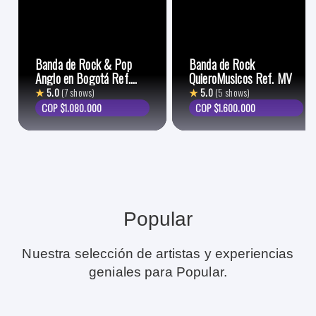
Banda de Rock & Pop
Banda de Rock
Anglo en Bogotá Ref.
QuieroMusicos Ref. MV
Mon
★
5.0
(7 shows)
★
5.0
(5 shows)
COP $1.080.000
COP $1.600.000
Popular
Nuestra selección de artistas y experiencias
geniales para Popular.