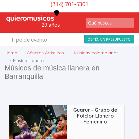
(314) 701-5301
20 años
Tipo de evento
OBTÉN UN PRESUPUESTO
Home
Géneros Artísticos
Músicas colombianas
Música Llanera
Músicos de música llanera en
Barranquilla
Guarur - Grupo de
Folclor Llanero
Femenino