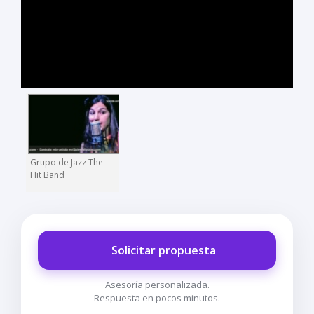
Grupo de Jazz The
Hit Band
Solicitar propuesta
Asesoría personalizada.
Respuesta en pocos minutos.