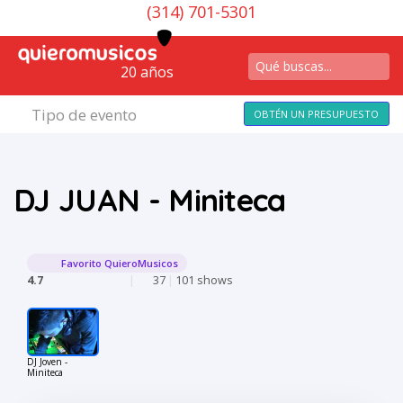
(314) 701-5301
20 años
Tipo de evento
OBTÉN UN PRESUPUESTO
DJ JUAN - Miniteca
Favorito QuieroMusicos
4.7
|
37
|
101 shows
DJ Joven -
Miniteca