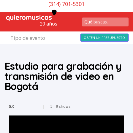
(314) 701-5301
20 años
Tipo de evento
OBTÉN UN PRESUPUESTO
Estudio para grabación y
transmisión de video en
Bogotá
5.0
|
5
|
9 shows