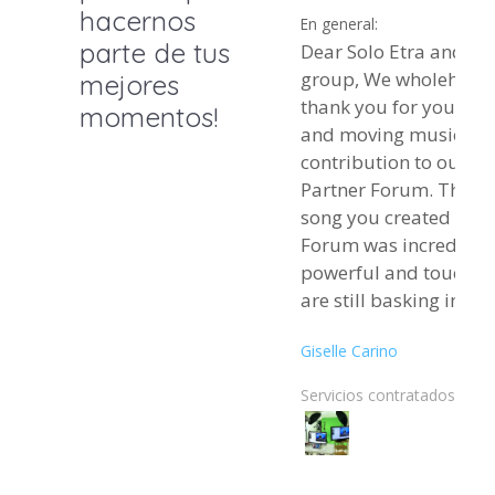
hacernos
En general:
parte de tus
Dear Solo Etra and Pr
group, We wholeheartedly
mejores
thank you for your be
momentos!
and moving musical
contribution to our 2
Partner Forum. The original
song you created for t
Forum was incredibly
powerful and touchin
are still basking in t
and lyrics, which reso
Giselle Carino
strongly with everyon
present. It brought de
Servicios contratados:
emotions into the spa
many participants sh
moved they felt by the
performance (some ev