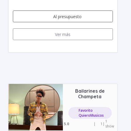
Al presupuesto
Ver más
Bailarines de
Champeta
Favorito
QuieroMusicos
1
5.0
|
1
|
show