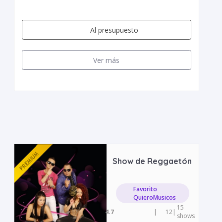
Al presupuesto
Ver más
Show de Reggaetón
Favorito
QuieroMusicos
15
4.7
|
12
|
shows